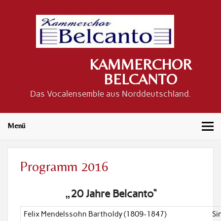
Skip
to
content
KAMMERCHOR
BELCANTO
Das Vocalensemble aus Norddeutschland.
Menü
Programm 2016
„20 Jahre Belcanto“
Felix Mendelssohn Bartholdy (1809-1847)
Si