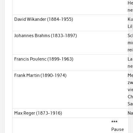
He
ne
David Wikander (1884-1955)
K
Li
Johannes Brahms (1833-1897)
Sc
mi
re
Francis Poulenc (1899-1963)
La
ne
Frank Martin (1890-1974)
Me
zw
vi
Ch
Sa
Max Reger (1873-1916)
Na
***
Pause