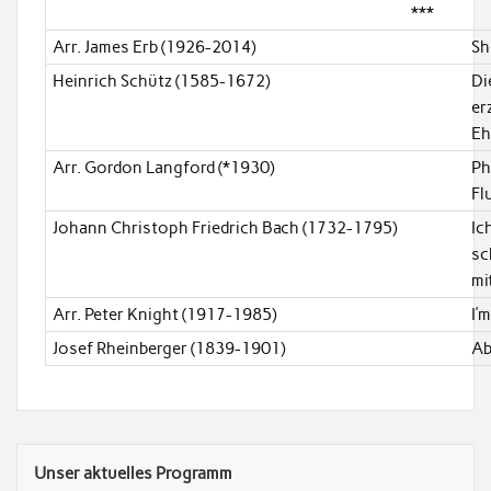
***
Arr. James Erb (1926-2014)
Sh
Heinrich Schütz (1585-1672)
Di
er
Eh
Arr. Gordon Langford (*1930)
Ph
Fl
Johann Christoph Friedrich Bach (1732-1795)
Ic
sc
mi
Arr. Peter Knight (1917-1985)
I’m
Josef Rheinberger (1839-1901)
Ab
Unser aktuelles Programm